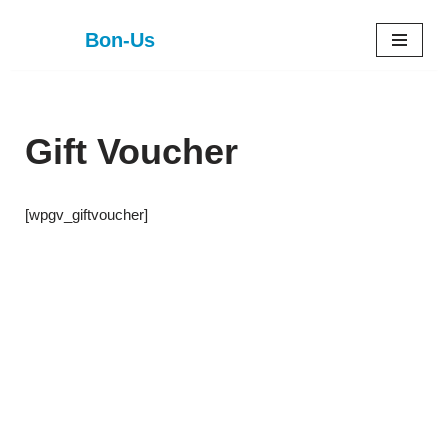
Bon-Us
Zum
Inhalt
springen
Gift Voucher
[wpgv_giftvoucher]