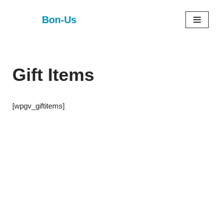
Bon-Us
Zum
Inhalt
springen
Gift Items
[wpgv_giftitems]