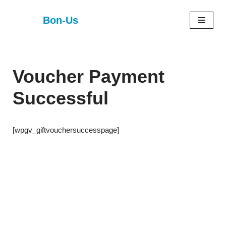
Bon-Us
Zum
Inhalt
springen
Voucher Payment
Successful
[wpgv_giftvouchersuccesspage]